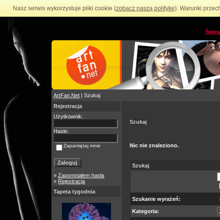
Nasz serwis wykorzystuje pliki cookie (
zobacz naszą politykę
). Warunki przec
Śmies
ArtFan.Net
| Szukaj
Rejestracja
Użytkownik:
Szukaj
Hasło:
Nic nie znaleziono.
Zapamiętaj mnie
Szukaj
»
Zapomniałem hasła
»
Rejestracja
Tapeta tygodnia
Szukanie wyrażeń:
Kategoria: