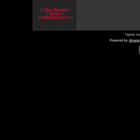
::
Teksty Piosenek
::
::
MaXior
::
::
Polskie Dziewczyny
::
Tapety na
Powered by
4image