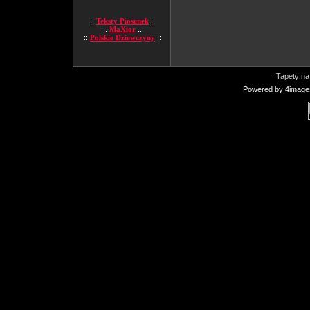
::
Teksty Piosenek
::
::
MaXior
::
::
Polskie Dziewczyny
::
Tapety na
Powered by
4image