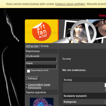
Nasz serwis wykorzystuje pliki cookie (
zobacz naszą politykę
). Warunki przec
Śmies
ArtFan.Net
| Szukaj
Rejestracja
Użytkownik:
Szukaj
Hasło:
Nic nie znaleziono.
Zapamiętaj mnie
Szukaj
»
Zapomniałem hasła
»
Rejestracja
Tapeta tygodnia
Szukanie wyrażeń:
Kategoria: