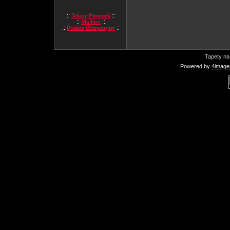
::
Teksty Piosenek
::
::
MaXior
::
::
Polskie Dziewczyny
::
Tapety na
Powered by
4image