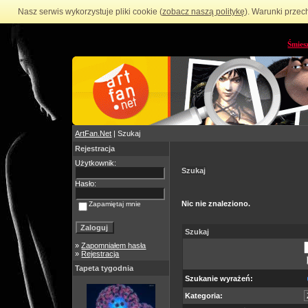
Nasz serwis wykorzystuje pliki cookie (
zobacz naszą politykę
). Warunki przec
Śmies
ArtFan.Net
| Szukaj
Rejestracja
Użytkownik:
Szukaj
Hasło:
Nic nie znaleziono.
Zapamiętaj mnie
Szukaj
»
Zapomniałem hasła
»
Rejestracja
Tapeta tygodnia
Szukanie wyrażeń:
Kategoria: