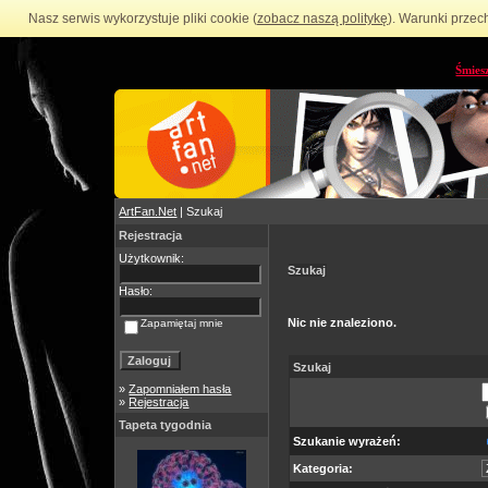
Nasz serwis wykorzystuje pliki cookie (
zobacz naszą politykę
). Warunki przec
Śmies
ArtFan.Net
| Szukaj
Rejestracja
Użytkownik:
Szukaj
Hasło:
Nic nie znaleziono.
Zapamiętaj mnie
Szukaj
»
Zapomniałem hasła
»
Rejestracja
Tapeta tygodnia
Szukanie wyrażeń:
Kategoria: