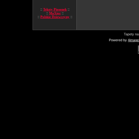
::
Teksty Piosenek
::
::
MaXior
::
::
Polskie Dziewczyny
::
Tapety na
Powered by
4image