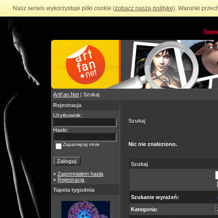
Nasz serwis wykorzystuje pliki cookie (
zobacz naszą politykę
). Warunki przec
Śmies
ArtFan.Net
| Szukaj
Rejestracja
Użytkownik:
Szukaj
Hasło:
Nic nie znaleziono.
Zapamiętaj mnie
Szukaj
»
Zapomniałem hasła
»
Rejestracja
Tapeta tygodnia
Szukanie wyrażeń:
Kategoria: