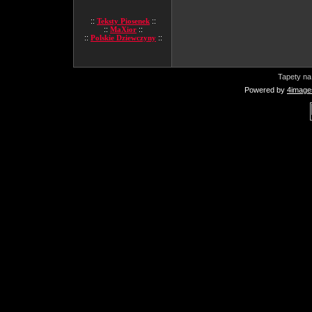
::
Teksty Piosenek
::
::
MaXior
::
::
Polskie Dziewczyny
::
Tapety na
Powered by
4image