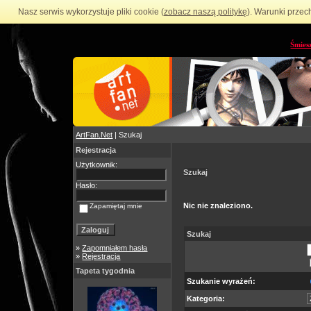
Nasz serwis wykorzystuje pliki cookie (
zobacz naszą politykę
). Warunki przec
Śmies
ArtFan.Net
| Szukaj
Rejestracja
Użytkownik:
Szukaj
Hasło:
Nic nie znaleziono.
Zapamiętaj mnie
Szukaj
»
Zapomniałem hasła
»
Rejestracja
Tapeta tygodnia
Szukanie wyrażeń:
Kategoria: