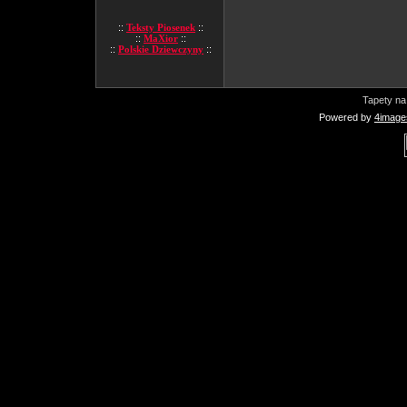
::
Teksty Piosenek
::
::
MaXior
::
::
Polskie Dziewczyny
::
Tapety na
Powered by
4image