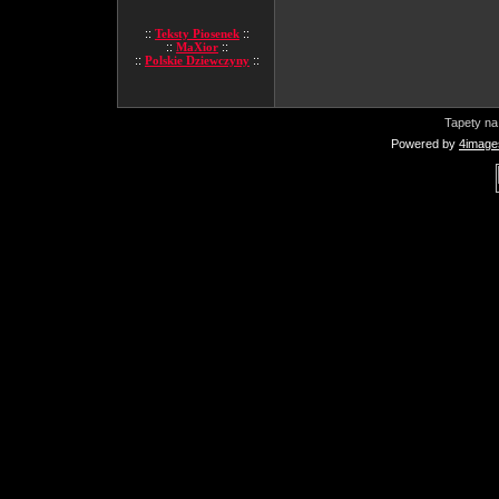
::
Teksty Piosenek
::
::
MaXior
::
::
Polskie Dziewczyny
::
Tapety na
Powered by
4image