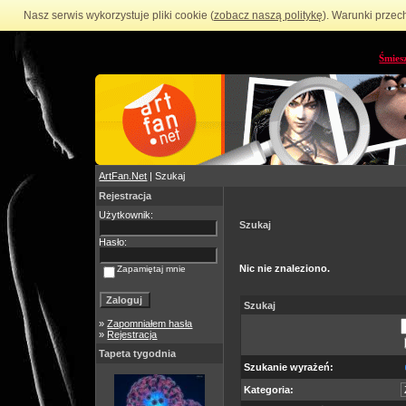
Nasz serwis wykorzystuje pliki cookie (
zobacz naszą politykę
). Warunki przec
Śmies
ArtFan.Net
| Szukaj
Rejestracja
Użytkownik:
Szukaj
Hasło:
Nic nie znaleziono.
Zapamiętaj mnie
Szukaj
»
Zapomniałem hasła
»
Rejestracja
Tapeta tygodnia
Szukanie wyrażeń:
Kategoria: