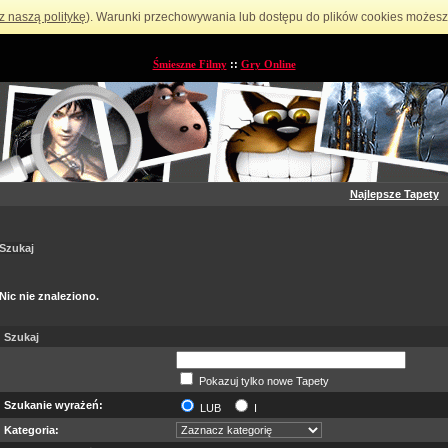
z naszą politykę
). Warunki przechowywania lub dostępu do plików cookies możesz 
Śmieszne Filmy
::
Gry Online
Najlepsze Tapety
Szukaj
Nic nie znaleziono.
Szukaj
Pokazuj tylko nowe Tapety
Szukanie wyrażeń:
LUB
I
Kategoria: