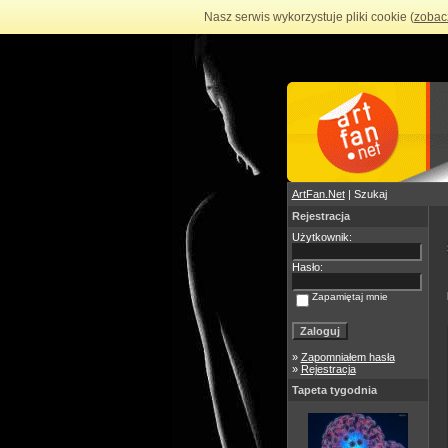
Nasz serwis wykorzystuje pliki cookie (
zobac
ArtFan.Net
| Szukaj
Rejestracja
Użytkownik:
Hasło:
Zapamiętaj mnie
»
Zapomniałem hasła
»
Rejestracja
Tapeta tygodnia