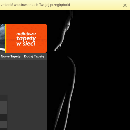
×
zmienić w ustawieniach Twojej przeglądarki.
Nowe Tapety
Dodaj Tapetę