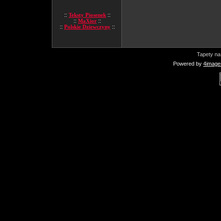
::
Teksty Piosenek
::
::
MaXior
::
::
Polskie Dziewczyny
::
Tapety na
Powered by
4image