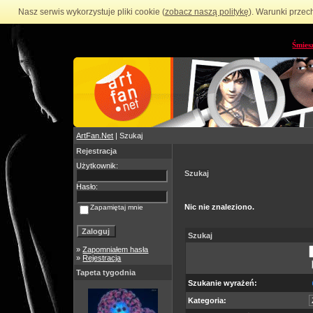
Nasz serwis wykorzystuje pliki cookie (
zobacz naszą politykę
). Warunki przec
Śmies
ArtFan.Net
| Szukaj
Rejestracja
Użytkownik:
Szukaj
Hasło:
Nic nie znaleziono.
Zapamiętaj mnie
Szukaj
»
Zapomniałem hasła
»
Rejestracja
Tapeta tygodnia
Szukanie wyrażeń:
Kategoria: