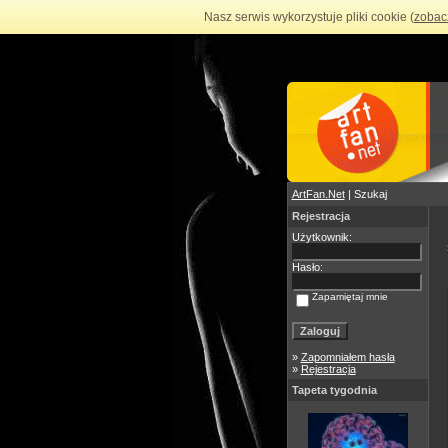
Nasz serwis wykorzystuje pliki cookie (
zobac
ArtFan.Net
| Szukaj
Rejestracja
Użytkownik:
Hasło:
Zapamiętaj mnie
»
Zapomniałem hasła
»
Rejestracja
Tapeta tygodnia