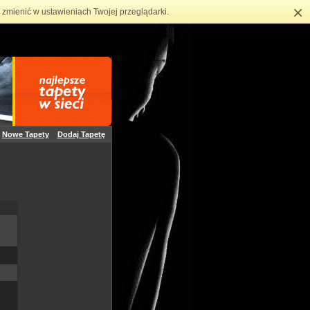
×
zmienić w ustawieniach Twojej przeglądarki.
Nowe Tapety
Dodaj Tapetę