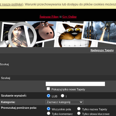
z naszą politykę
). Warunki przechowywania lub dostępu do plików cookies możesz 
Śmieszne Filmy
::
Gry Online
Najlepsze Tapety
Szukaj
Szukaj
Pokazuj tylko nowe Tapety
Szukanie wyrażeń:
LUB
I
Kategoria:
Przeszukaj poniższe pola:
Wszystkie pola
Tylko nazwa Tapety
Tylko komentarz
Tylko słowa kluczowe