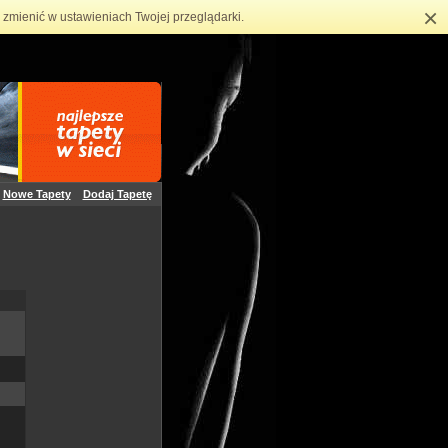
×
zmienić w ustawieniach Twojej przeglądarki.
Nowe Tapety
Dodaj Tapetę