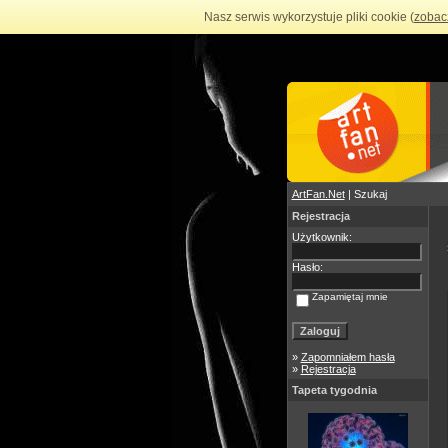
Nasz serwis wykorzystuje pliki cookie (
zobac
ArtFan.Net
| Szukaj
Rejestracja
Użytkownik:
Hasło:
Zapamiętaj mnie
»
Zapomniałem hasła
»
Rejestracja
Tapeta tygodnia