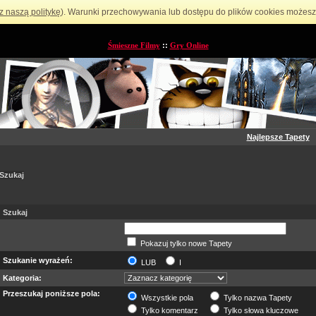
z naszą politykę
). Warunki przechowywania lub dostępu do plików cookies możesz 
Śmieszne Filmy
::
Gry Online
Najlepsze Tapety
Szukaj
Szukaj
Pokazuj tylko nowe Tapety
Szukanie wyrażeń:
LUB
I
Kategoria:
Przeszukaj poniższe pola:
Wszystkie pola
Tylko nazwa Tapety
Tylko komentarz
Tylko słowa kluczowe