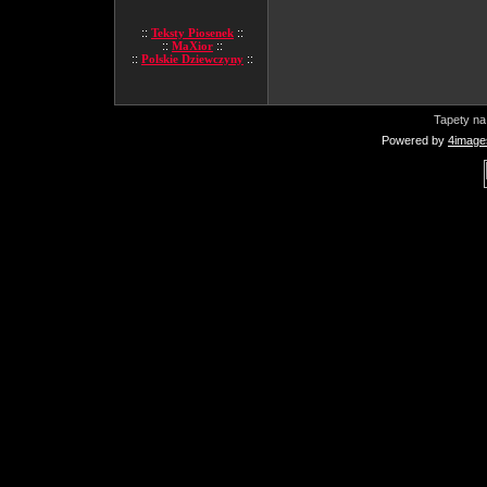
::
Teksty Piosenek
::
::
MaXior
::
::
Polskie Dziewczyny
::
Tapety na
Powered by
4image