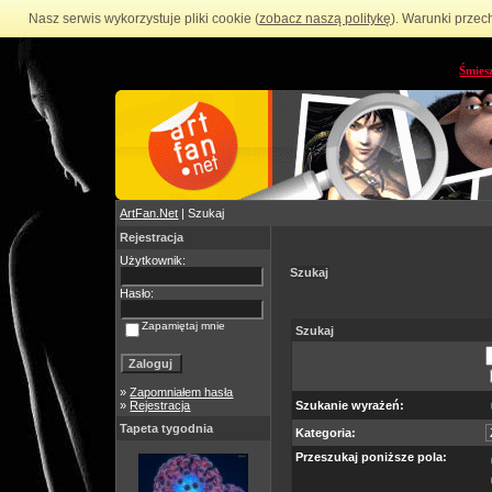
Nasz serwis wykorzystuje pliki cookie (
zobacz naszą politykę
). Warunki przec
Śmies
ArtFan.Net
| Szukaj
Rejestracja
Użytkownik:
Szukaj
Hasło:
Zapamiętaj mnie
Szukaj
»
Zapomniałem hasła
»
Rejestracja
Szukanie wyrażeń:
Tapeta tygodnia
Kategoria:
Przeszukaj poniższe pola: