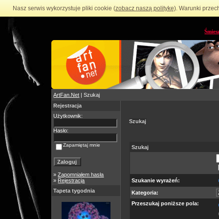
Nasz serwis wykorzystuje pliki cookie (
zobacz naszą politykę
). Warunki przec
Śmies
ArtFan.Net
| Szukaj
Rejestracja
Użytkownik:
Szukaj
Hasło:
Zapamiętaj mnie
Szukaj
»
Zapomniałem hasła
»
Rejestracja
Szukanie wyrażeń:
Tapeta tygodnia
Kategoria:
Przeszukaj poniższe pola: