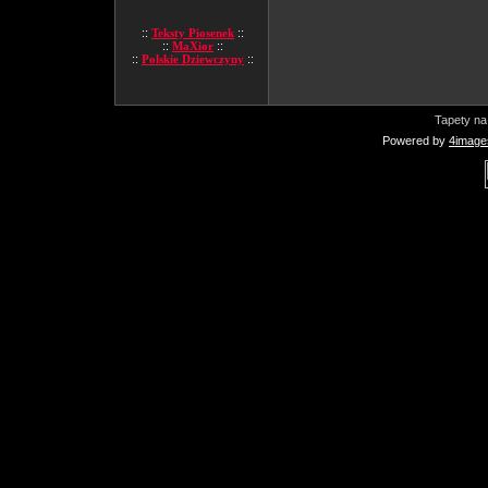
::
Teksty Piosenek
::
::
MaXior
::
::
Polskie Dziewczyny
::
Tapety na
Powered by
4image