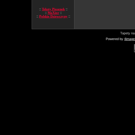
::
Teksty Piosenek
::
::
MaXior
::
::
Polskie Dziewczyny
::
Tapety na
Powered by
4image