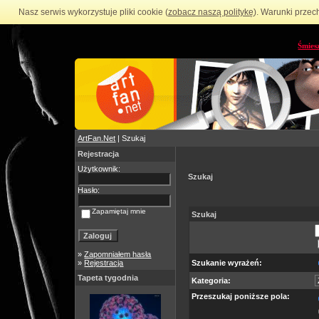
Nasz serwis wykorzystuje pliki cookie (
zobacz naszą politykę
). Warunki przec
Śmies
ArtFan.Net
| Szukaj
Rejestracja
Użytkownik:
Szukaj
Hasło:
Zapamiętaj mnie
Szukaj
»
Zapomniałem hasła
»
Rejestracja
Szukanie wyrażeń:
Tapeta tygodnia
Kategoria:
Przeszukaj poniższe pola: