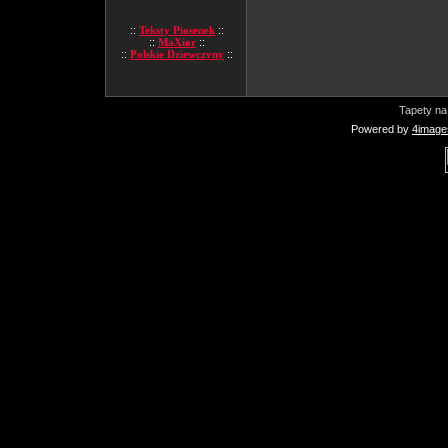
::
Teksty Piosenek
::
::
MaXior
::
::
Polskie Dziewczyny
::
Tapety na
Powered by
4image