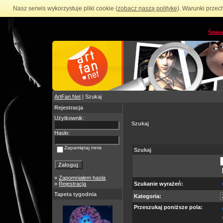
Nasz serwis wykorzystuje pliki cookie (
zobacz naszą politykę
). Warunki przec
Śmies
ArtFan.Net
| Szukaj
Rejestracja
Użytkownik:
Szukaj
Hasło:
Zapamiętaj mnie
Szukaj
»
Zapomniałem hasła
»
Rejestracja
Szukanie wyrażeń:
Tapeta tygodnia
Kategoria:
Przeszukaj poniższe pola: