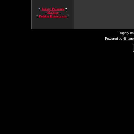
::
Teksty Piosenek
::
::
MaXior
::
::
Polskie Dziewczyny
::
Tapety na
Powered by
4image