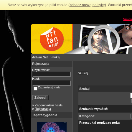
Nasz serwis wykorzystuje pliki cookie (
zobacz naszą politykę
). Warunki przec
Śmies
ArtFan.Net
| Szukaj
Rejestracja
Użytkownik:
Szukaj
Hasło:
Zapamiętaj mnie
Szukaj
»
Zapomniałem hasła
»
Rejestracja
Szukanie wyrażeń:
Tapeta tygodnia
Kategoria:
Przeszukaj poniższe pola: