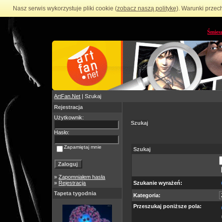
Nasz serwis wykorzystuje pliki cookie (
zobacz naszą politykę
). Warunki przec
Śmies
ArtFan.Net
| Szukaj
Rejestracja
Użytkownik:
Szukaj
Hasło:
Zapamiętaj mnie
Szukaj
»
Zapomniałem hasła
»
Rejestracja
Szukanie wyrażeń:
Tapeta tygodnia
Kategoria:
Przeszukaj poniższe pola: