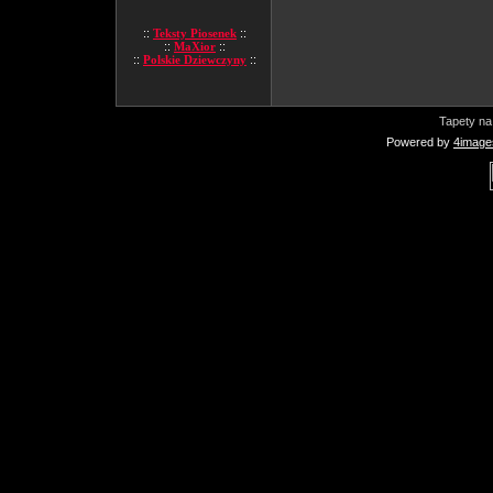
::
Teksty Piosenek
::
::
MaXior
::
::
Polskie Dziewczyny
::
Tapety na
Powered by
4image