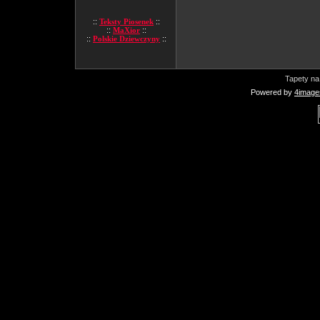
::
Teksty Piosenek
::
::
MaXior
::
::
Polskie Dziewczyny
::
Tapety na
Powered by
4image