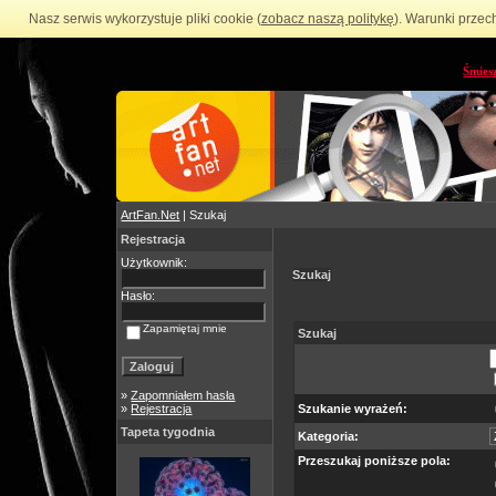
Nasz serwis wykorzystuje pliki cookie (
zobacz naszą politykę
). Warunki przec
Śmies
ArtFan.Net
| Szukaj
Rejestracja
Użytkownik:
Szukaj
Hasło:
Zapamiętaj mnie
Szukaj
»
Zapomniałem hasła
»
Rejestracja
Szukanie wyrażeń:
Tapeta tygodnia
Kategoria:
Przeszukaj poniższe pola: