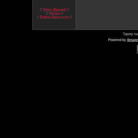
::
Teksty Piosenek
::
::
MaXior
::
::
Polskie Dziewczyny
::
Tapety na
Powered by
4image