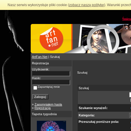
Nasz serwis wykorzystuje pliki cookie (
zobacz naszą politykę
). Warunki przec
Śmies
ArtFan.Net
| Szukaj
Rejestracja
Użytkownik:
Szukaj
Hasło:
Zapamiętaj mnie
Szukaj
»
Zapomniałem hasła
»
Rejestracja
Szukanie wyrażeń:
Tapeta tygodnia
Kategoria:
Przeszukaj poniższe pola: