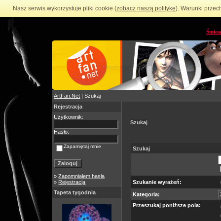
Nasz serwis wykorzystuje pliki cookie (
zobacz naszą politykę
). Warunki przec
Śmies
ArtFan.Net
| Szukaj
Rejestracja
Użytkownik:
Szukaj
Hasło:
Zapamiętaj mnie
Szukaj
»
Zapomniałem hasła
»
Rejestracja
Szukanie wyrażeń:
Tapeta tygodnia
Kategoria:
Przeszukaj poniższe pola: