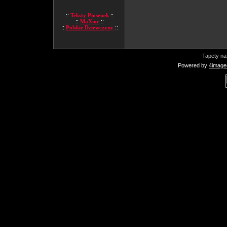
::
Teksty Piosenek
::
::
MaXior
::
::
Polskie Dziewczyny
::
Tapety na
Powered by
4image