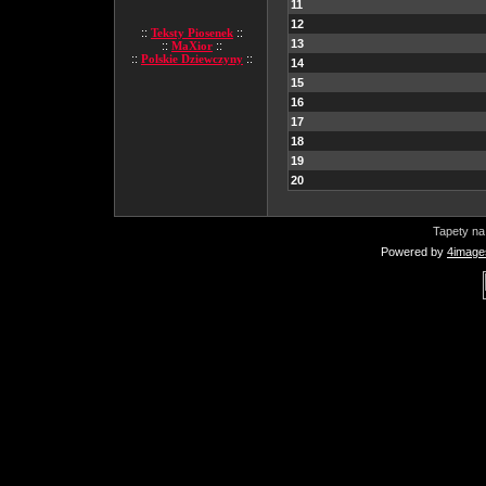
11
12
::
Teksty Piosenek
::
13
::
MaXior
::
::
Polskie Dziewczyny
::
14
15
16
17
18
19
20
Tapety na
Powered by
4image