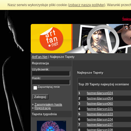
Nasz serwis wykorzystuje pliki cookie (
zobacz naszą politykę
). Warunki przec
Śmies
ArtFan.Net
| Najlepsze Tapety
Rejestracja
Użytkownik:
Najlepsze Tapety
Hasło:
Top 20 Tapety najwyżej oceniane
Zapamiętaj mnie
1
fastner&larson024
2
fastner&larson054
3
fastner&larson060
»
Zapomniałem hasła
»
Rejestracja
4
fastner&larson101
Tapeta tygodnia
5
fastner&larson103
6
fastner&larson104
7
fastner&larson107
8
fastner&larson108