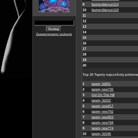
9
fastner&larson114
10
fastner&larson118
11
12
13
14
Zaawansowane szukanie
15
16
17
18
19
20
Top 20 Tapety najcześciej pobiera
1
tapety 3d001
2
tapety new735
3
Girl On The Hill
4
tapety 3d202
5
tapety new817
6
tapety new792
7
tapety new803
8
tapety new768
9
tapety new774
10
tapety 3d196