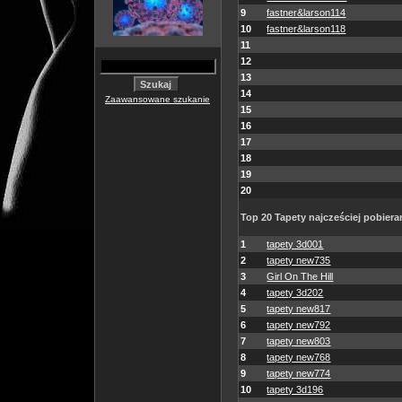
9
fastner&larson114
10
fastner&larson118
11
12
13
14
Zaawansowane szukanie
15
16
17
18
19
20
Top 20 Tapety najcześciej pobiera
1
tapety 3d001
2
tapety new735
3
Girl On The Hill
4
tapety 3d202
5
tapety new817
6
tapety new792
7
tapety new803
8
tapety new768
9
tapety new774
10
tapety 3d196