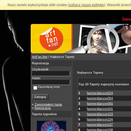
Nasz serwis wykorzystuje pliki cookie (
zobacz naszą politykę
). Warunki przec
Śmies
ArtFan.Net
| Najlepsze Tapety
Rejestracja
Użytkownik:
Najlepsze Tapety
Hasło:
Top 20 Tapety najwyżej oceniane
Zapamiętaj mnie
1
fastner&larson024
2
fastner&larson054
3
fastner&larson060
»
Zapomniałem hasła
»
Rejestracja
4
fastner&larson101
Tapeta tygodnia
5
fastner&larson103
6
fastner&larson104
7
fastner&larson107
8
fastner&larson108