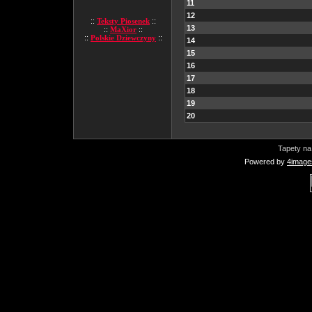
11
12
::
Teksty Piosenek
::
13
::
MaXior
::
::
Polskie Dziewczyny
::
14
15
16
17
18
19
20
Tapety na
Powered by
4image