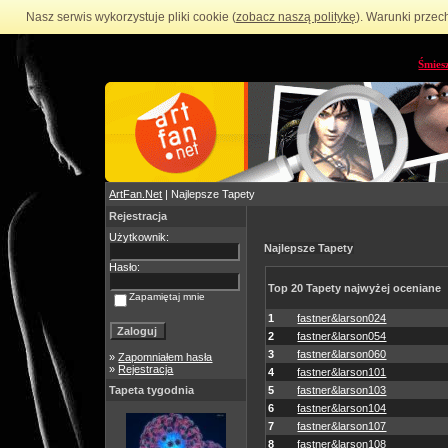
Nasz serwis wykorzystuje pliki cookie (
zobacz naszą politykę
). Warunki przec
Śmies
ArtFan.Net
| Najlepsze Tapety
Rejestracja
Użytkownik:
Najlepsze Tapety
Hasło:
Top 20 Tapety najwyżej oceniane
Zapamiętaj mnie
1
fastner&larson024
2
fastner&larson054
3
fastner&larson060
»
Zapomniałem hasła
»
Rejestracja
4
fastner&larson101
Tapeta tygodnia
5
fastner&larson103
6
fastner&larson104
7
fastner&larson107
8
fastner&larson108