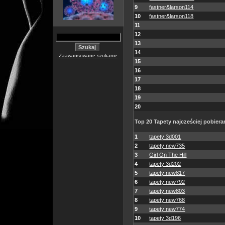
9
fastner&larson114
10
fastner&larson118
11
12
13
14
Zaawansowane szukanie
15
16
17
18
19
20
Top 20 Tapety najcześciej pobiera
1
tapety 3d001
2
tapety new735
3
Girl On The Hill
4
tapety 3d202
5
tapety new817
6
tapety new792
7
tapety new803
8
tapety new768
9
tapety new774
10
tapety 3d196