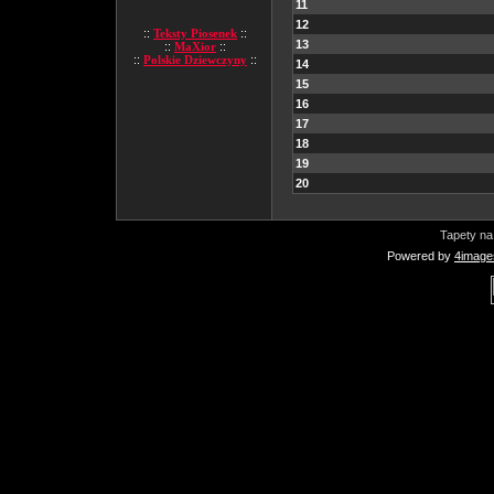
11
12
::
Teksty Piosenek
::
13
::
MaXior
::
::
Polskie Dziewczyny
::
14
15
16
17
18
19
20
Tapety na
Powered by
4image