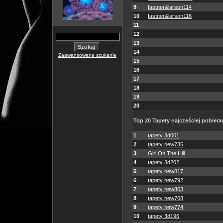
9
fastner&larson114
10
fastner&larson118
11
12
13
14
Zaawansowane szukanie
15
16
17
18
19
20
Top 20 Tapety najcześciej pobiera
1
tapety 3d001
2
tapety new735
3
Girl On The Hill
4
tapety 3d202
5
tapety new817
6
tapety new792
7
tapety new803
8
tapety new768
9
tapety new774
10
tapety 3d196