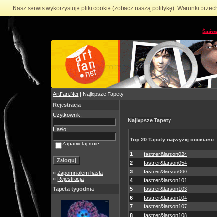
Nasz serwis wykorzystuje pliki cookie (
zobacz naszą politykę
). Warunki przec
Śmies
ArtFan.Net
| Najlepsze Tapety
Rejestracja
Użytkownik:
Najlepsze Tapety
Hasło:
Top 20 Tapety najwyżej oceniane
Zapamiętaj mnie
1
fastner&larson024
2
fastner&larson054
3
fastner&larson060
»
Zapomniałem hasła
»
Rejestracja
4
fastner&larson101
Tapeta tygodnia
5
fastner&larson103
6
fastner&larson104
7
fastner&larson107
8
fastner&larson108