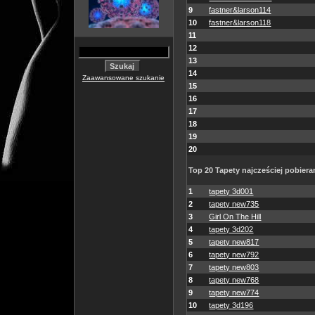
9
fastner&larson114
10
fastner&larson118
11
12
13
14
Zaawansowane szukanie
15
16
17
18
19
20
Top 20 Tapety najcześciej pobiera
1
tapety 3d001
2
tapety new735
3
Girl On The Hill
4
tapety 3d202
5
tapety new817
6
tapety new792
7
tapety new803
8
tapety new768
9
tapety new774
10
tapety 3d196