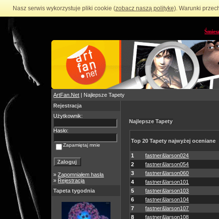
Nasz serwis wykorzystuje pliki cookie (
zobacz naszą politykę
). Warunki przec
Śmies
ArtFan.Net
| Najlepsze Tapety
Rejestracja
Użytkownik:
Najlepsze Tapety
Hasło:
Top 20 Tapety najwyżej oceniane
Zapamiętaj mnie
1
fastner&larson024
2
fastner&larson054
3
fastner&larson060
»
Zapomniałem hasła
»
Rejestracja
4
fastner&larson101
Tapeta tygodnia
5
fastner&larson103
6
fastner&larson104
7
fastner&larson107
8
fastner&larson108