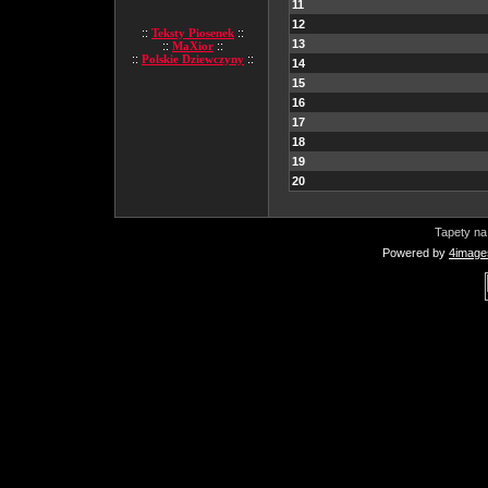
11
12
::
Teksty Piosenek
::
13
::
MaXior
::
::
Polskie Dziewczyny
::
14
15
16
17
18
19
20
Tapety na
Powered by
4image