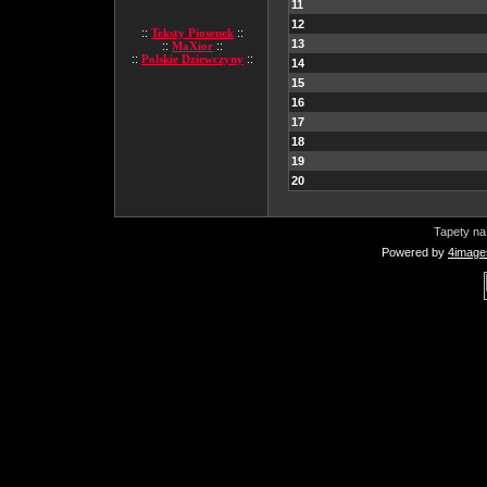
11
12
::
Teksty Piosenek
::
13
::
MaXior
::
::
Polskie Dziewczyny
::
14
15
16
17
18
19
20
Tapety na
Powered by
4image