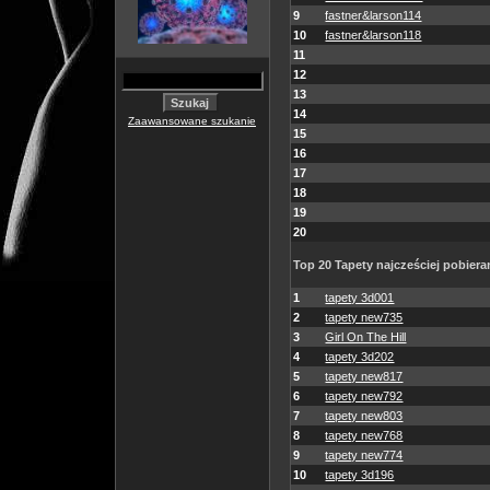
9
fastner&larson114
10
fastner&larson118
11
12
13
14
Zaawansowane szukanie
15
16
17
18
19
20
Top 20 Tapety najcześciej pobiera
1
tapety 3d001
2
tapety new735
3
Girl On The Hill
4
tapety 3d202
5
tapety new817
6
tapety new792
7
tapety new803
8
tapety new768
9
tapety new774
10
tapety 3d196