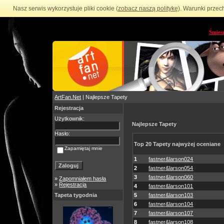
Nasz serwis wykorzystuje pliki cookie (
zobacz naszą politykę
). Warunki przec
Śmies
ArtFan.Net
| Najlepsze Tapety
Rejestracja
Użytkownik:
Najlepsze Tapety
Hasło:
Top 20 Tapety najwyżej oceniane
Zapamiętaj mnie
1
fastner&larson024
2
fastner&larson054
3
fastner&larson060
»
Zapomniałem hasła
»
Rejestracja
4
fastner&larson101
Tapeta tygodnia
5
fastner&larson103
6
fastner&larson104
7
fastner&larson107
8
fastner&larson108