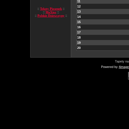
11
12
::
Teksty Piosenek
::
13
::
MaXior
::
::
Polskie Dziewczyny
::
14
15
16
17
18
19
20
Tapety na
Powered by
4image