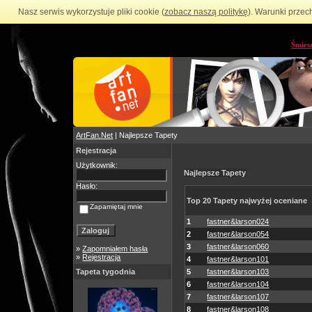
Nasz serwis wykorzystuje pliki cookie (
zobacz naszą politykę
). Warunki przec
Śmies
ArtFan.Net
| Najlepsze Tapety
Rejestracja
Użytkownik:
Najlepsze Tapety
Hasło:
Top 20 Tapety najwyżej oceniane
Zapamiętaj mnie
1
fastner&larson024
2
fastner&larson054
3
fastner&larson060
»
Zapomniałem hasła
»
Rejestracja
4
fastner&larson101
Tapeta tygodnia
5
fastner&larson103
6
fastner&larson104
7
fastner&larson107
8
fastner&larson108