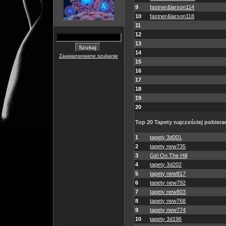
9
fastner&larson114
10
fastner&larson118
11
12
13
14
Zaawansowane szukanie
15
16
17
18
19
20
Top 20 Tapety najcześciej pobiera
1
tapety 3d001
2
tapety new735
3
Girl On The Hill
4
tapety 3d202
5
tapety new817
6
tapety new792
7
tapety new803
8
tapety new768
9
tapety new774
10
tapety 3d196